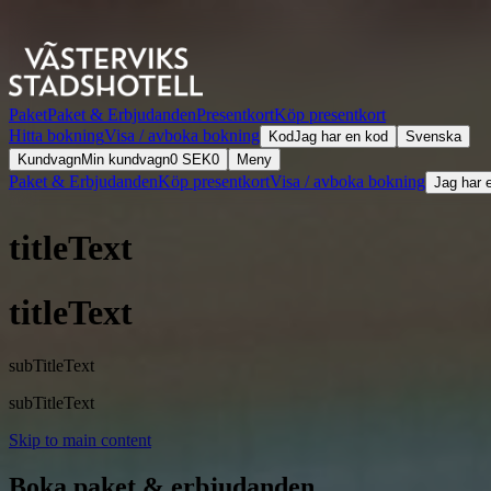
Paket
Paket & Erbjudanden
Presentkort
Köp presentkort
Hitta bokning
Visa / avboka bokning
Kod
Jag har en kod
Svenska
Kundvagn
Min kundvagn
0
SEK
0
Meny
Paket & Erbjudanden
Köp presentkort
Visa / avboka bokning
Jag har 
titleText
titleText
subTitleText
subTitleText
Skip to main content
Boka paket & erbjudanden