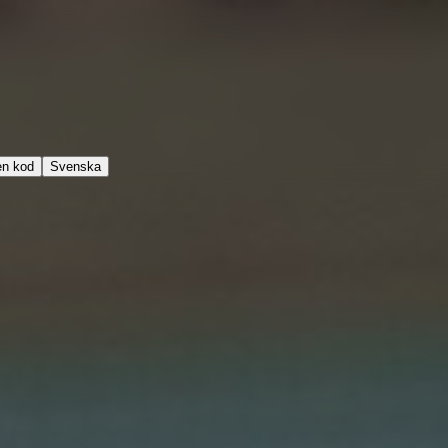
en kod
Svenska